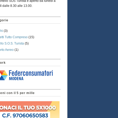
rtello SOS Turista è aperto da lunedì a
ì dalle 8.30 alle 13.00
.
gorie
hi
(3)
tti Tutto Compreso
(15)
llo S.O.S. Turista
(5)
rto Aereo
(1)
ork
eni con il 5 per mille