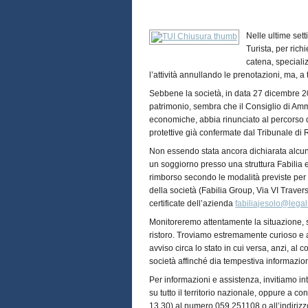
Nelle ultime sett
Turista, per ric
catena, speciali
l’attività annullando le prenotazioni, ma, a
Sebbene la società, in data 27 dicembre 202
patrimonio, sembra che il Consiglio di Amm
economiche, abbia rinunciato al percorso 
protettive già confermate dal Tribunale di
Non essendo stata ancora dichiarata alcu
un soggiorno presso una struttura Fabilia e 
rimborso secondo le modalità previste per 
della società (Fabilia Group, Via VI Trave
certificate dell’azienda
fabiliajesolo@legalm
Monitoreremo attentamente la situazione, so
ristoro. Troviamo estremamente curioso e al
avviso circa lo stato in cui versa, anzi, al
società affinché dia tempestiva informazione
Per informazioni e assistenza, invitiamo int
su tutto il territorio nazionale, oppure a co
13.30) al numero 059.251108 o all’indiriz