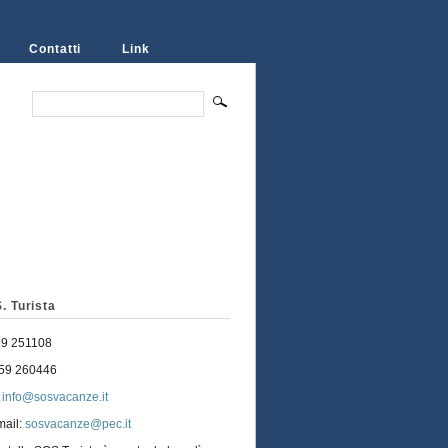
Contatti
Link
. Turista
59 251108
059 260446
:
info@sosvacanze.it
mail:
sosvacanze@pec.it