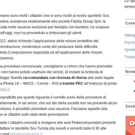
Lo Spo
venerd
imane sono molti i cittadini che si sono rivolti al nostro sportello Sos
hiedere assistenza relativamente alla società Fabilia Group SpA: la
Cate
zzata nelle vacanze esclusive per famiglie con bambini, ha sospeso
 tutt’oggi, non ha provveduto a rimborsare gli utenti.
Alberg
2, abbia richiesto l’applicazione delle misure protettive del
Pacche
inistrazione, rendendosi conto del perdurare delle difficoltà
Sporte
della Composizione negoziata ed all’applicazione delle misure
Traspo
 Ravenna.
na procedura concorsuale, consigliamo a coloro che hanno prenotato
Netw
non hanno potuto usufruire dei servizi, di inviare la richiesta di
legge: tramite
raccomandata con ricevuta di ritorno
alla sede legale
rsa Pineta 16 – 48015 – Cervia – RA)
o tramite PEC
all’indirizzo di posta
ail.it
.
prattutto per quanto riguarda il corretto avvio delle procedure di
larmante, in tal senso, che sul sito della società non sia presente alcun
Sosti
 contrario, è possibile prenotare una vacanza. Facciamo appello alla
 ai cittadini sullo stato delle prenotazioni.
anto i cittadini coinvolti a rivolgersi alle sedi Federconsumatori presenti
ntattare lo sportello Sos Turista (da lunedì a venerdì dalle 8.30 alle
zo mail
info@sosvacanze.it
.